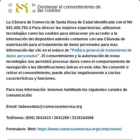
Nuestra Entidad
Gestionar el consentimiento de
las cookies
Registros Públicos
Ley de Transparencia
La Cámara de Comercio de Santa Rosa de Cabal identificada con el Nit
891.400.792-4 Para ofrecer las mejores experiencias, utilizamos
Servicios en Línea
tecnologías como las cookies para almacenar y/o acceder a la
Compra de Certificados
información del dispositivo además contamos con una Cláusula de
autorización para el tratamiento de datos personales para mas
Desarrollo Empresarial
información dar clic en el enlace de "
Política general de tratamiento de
datos personales
" . El consentimiento y la autorización de estas
Crear Empresa
tecnologías nos permitirá procesar datos como el comportamiento de
Contáctenos
navegación o las identificaciones únicas en este sitio. No consentir o
retirar el consentimiento, puede afectar negativamente a ciertas
características y funciones.
Facebook
Para mas Información tenemos habilitado los siguientes canales de
comunicación:
Twitter
Email: habeasdata@camarasantarosa.org
WhatsApp
YouTube
Teléfonos: (606) 3641615 / 3641289 / 3218164566
Instagram
Formulario Web:
https://www.camarasantarosa.org/contactenos/