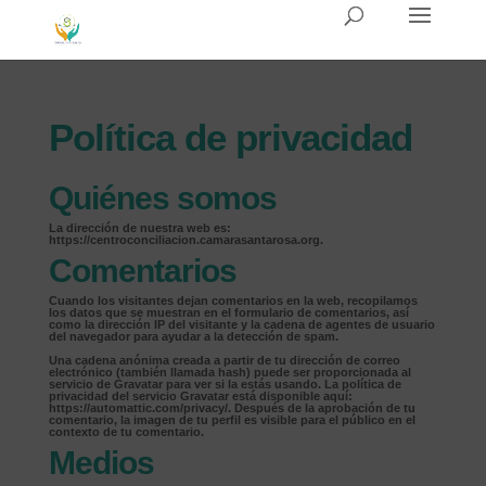
Política de privacidad
Quiénes somos
La dirección de nuestra web es:
https://centroconciliacion.camarasantarosa.org.
Comentarios
Cuando los visitantes dejan comentarios en la web, recopilamos
los datos que se muestran en el formulario de comentarios, así
como la dirección IP del visitante y la cadena de agentes de usuario
del navegador para ayudar a la detección de spam.
Una cadena anónima creada a partir de tu dirección de correo
electrónico (también llamada hash) puede ser proporcionada al
servicio de Gravatar para ver si la estás usando. La política de
privacidad del servicio Gravatar está disponible aquí:
https://automattic.com/privacy/. Después de la aprobación de tu
comentario, la imagen de tu perfil es visible para el público en el
contexto de tu comentario.
Medios