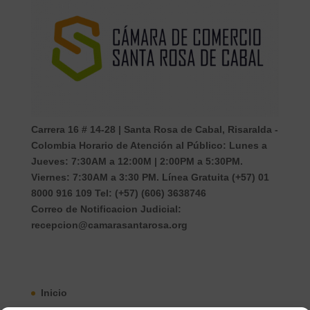
Carrera 16 # 14-28 | Santa Rosa de Cabal, Risaralda -
Colombia Horario de Atención al Público: Lunes a
Jueves: 7:30AM a 12:00M | 2:00PM a 5:30PM.
Viernes: 7:30AM a 3:30 PM. Línea Gratuita (+57) 01
8000 916 109 Tel: (+57) (606) 3638746
Correo de Notificacion Judicial:
recepcion@camarasantarosa.org
Inicio