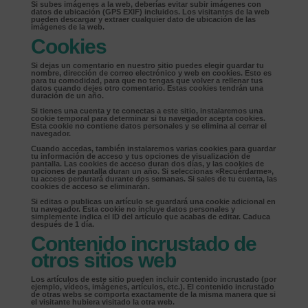
Si subes imágenes a la web, deberías evitar subir imágenes con
datos de ubicación (GPS EXIF) incluidos. Los visitantes de la web
pueden descargar y extraer cualquier dato de ubicación de las
imágenes de la web.
Cookies
Si dejas un comentario en nuestro sitio puedes elegir guardar tu
nombre, dirección de correo electrónico y web en cookies. Esto es
para tu comodidad, para que no tengas que volver a rellenar tus
datos cuando dejes otro comentario. Estas cookies tendrán una
duración de un año.
Si tienes una cuenta y te conectas a este sitio, instalaremos una
cookie temporal para determinar si tu navegador acepta cookies.
Esta cookie no contiene datos personales y se elimina al cerrar el
navegador.
Cuando accedas, también instalaremos varias cookies para guardar
tu información de acceso y tus opciones de visualización de
pantalla. Las cookies de acceso duran dos días, y las cookies de
opciones de pantalla duran un año. Si seleccionas «Recuérdarme»,
tu acceso perdurará durante dos semanas. Si sales de tu cuenta, las
cookies de acceso se eliminarán.
Si editas o publicas un artículo se guardará una cookie adicional en
tu navegador. Esta cookie no incluye datos personales y
simplemente indica el ID del artículo que acabas de editar. Caduca
después de 1 día.
Contenido incrustado de
otros sitios web
Los artículos de este sitio pueden incluir contenido incrustado (por
ejemplo, vídeos, imágenes, artículos, etc.). El contenido incrustado
de otras webs se comporta exactamente de la misma manera que si
el visitante hubiera visitado la otra web.