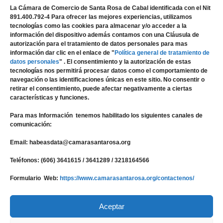
Servicios en Línea
La Cámara de Comercio de Santa Rosa de Cabal identificada con el Nit
891.400.792-4 Para ofrecer las mejores experiencias, utilizamos
Compra de Certificados
tecnologías como las cookies para almacenar y/o acceder a la
información del dispositivo además contamos con una Cláusula de
Desarrollo Empresarial
autorización para el tratamiento de datos personales para mas
Crear Empresa
información dar clic en el enlace de "
Política general de tratamiento de
datos personales
" . El consentimiento y la autorización de estas
Contáctenos
tecnologías nos permitirá procesar datos como el comportamiento de
navegación o las identificaciones únicas en este sitio. No consentir o
retirar el consentimiento, puede afectar negativamente a ciertas
características y funciones.
Facebook
Para mas Información tenemos habilitado los siguientes canales de
Twitter
comunicación:
WhatsApp
Email: habeasdata@camarasantarosa.org
YouTube
Teléfonos: (606) 3641615 / 3641289 / 3218164566
Instagram
Formulario Web:
https://www.camarasantarosa.org/contactenos/
Aceptar