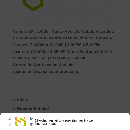
Carrera 16 # 14-28 | Santa Rosa de Cabal, Risaralda -
Colombia Horario de Atención al Público: Lunes a
Jueves: 7:30AM a 12:00M | 2:00PM a 5:30PM.
Viernes: 7:30AM a 3:30 PM. Línea Gratuita (+57) 01
8000 916 109 Tel: (+57) (606) 3638746
Correo de Notificacion Judicial:
recepcion@camarasantarosa.org
Inicio
Nuestra Entidad
Registros Públicos
Gestionar el consentimiento de
las cookies
Ley de Transparencia